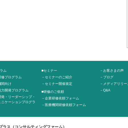
グラム
■セミナー
－お客さまの声
研修プログラム
－セミナーのご紹介
－ブログ
機関向け
－セミナー開催規定
－メディアリリー
能力開発プログラム
－Q&A
■研修のご依頼
開発・リーダーシップ・
－企業研修依頼フォーム
ュニケーションプログラ
－医療機関研修依頼フォーム
プラス（コンサルティングファーム）