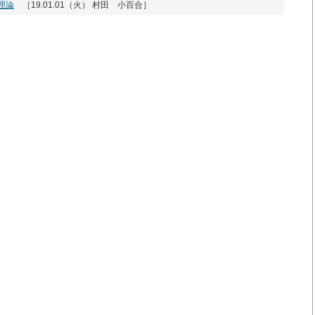
理論
［19.01.01（火） 村田 小百合］