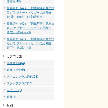
著紹介(43）
良書紹介（42） 『問題解決と意思決
定』"ケプナー・トリゴーの思考技
術"③ 第8章～12章(最終章)
良書紹介（41） 『問題解決と意思決
定』"ケプナー・トリゴーの思考技
術"② 第5章～7章
良書紹介（40） 『問題解決と意思決
定』"ケプナー・トリゴーの思考技
術"① 第1章～4章
カテゴリ別
研修最前線(4)
研修実況中継(10)
アイコンプラス通信(24)
スタッフブログ(54)
セミナー(1)
研修(1)
月別