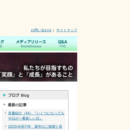
お問い合わせ
｜
サイトマップ
声
ブログ
メディアリリース
Q&A
最新の記事
良書紹介（44）『いくつになっても
今日が一番新しい日』
2025(令和7)年 新年のご挨拶と良