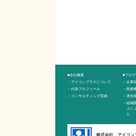
■会社概要
■プロ
－アイコンプラスについて
－企業
－代表プロフィール
－医療
－コンサルティング実績
－潜在
－組織
コミ
ム
株式会社 アイコン